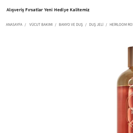
Alışveriş
Fırsatlar
Yeni
Hediye
Kalitemiz
ANASAYFA
VÜCUT BAKIMI
BANYO VE DUŞ
DUŞ JELI
HEIRLOOM ROS
‹