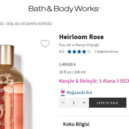
•2200₺ ve Üzeri Kargo Ücretsiz!•
*Promosyon Detayları
E / DUŞ JELI VE BANYO KÖPÜĞÜ
Heirloom Rose
Duş Jeli ve Banyo Köpüğü
4.0
1 Değerlendirme
1.499,00 ₺
10 fl oz / 295 ml
Karıştır & Birleştir: 3 Alana 3 B
Mağazada Bul
›
Koku Bilgisi