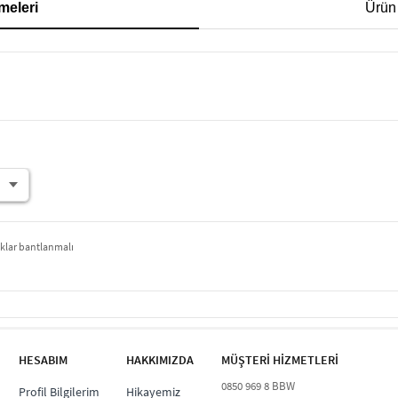
meleri
Ürün
klar bantlanmalı
HESABIM
HAKKIMIZDA
MÜŞTERİ HİZMETLERİ​
0850 969 8 BBW​
Profil Bilgilerim
Hikayemiz