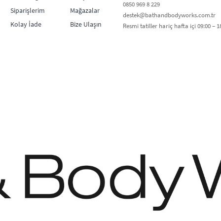
0850 969 8 229​​
Siparişlerim
Mağazalar
destek@bathandbodyworks.com.tr
Kolay İade
Bize Ulaşın
Resmi tatiller hariç hafta içi 09:00 – 18