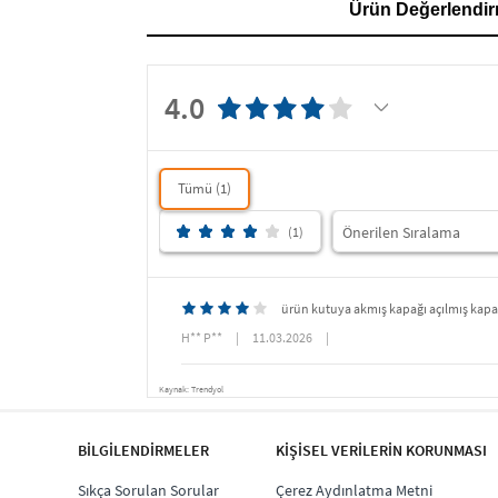
Ürün Değerlendir
4.0
Tümü (1)
(1)
ürün kutuya akmış kapağı açılmış kapa
H** P**
|
11.03.2026
|
Kaynak: Trendyol
BİLGİLENDİRMELER
KİŞİSEL VERİLERİN KORUNMASI
Sıkça Sorulan Sorular
Çerez Aydınlatma Metni