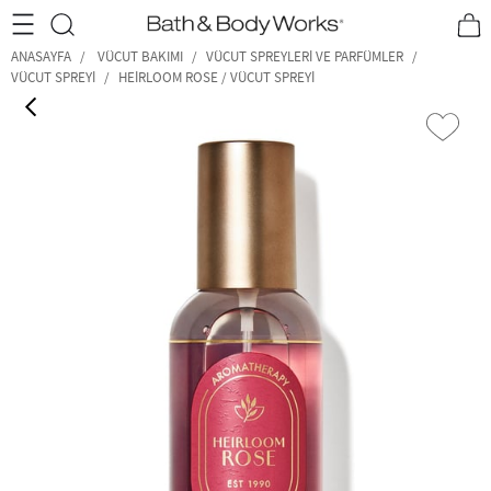
•2200₺ ve Üzeri Kargo Ücretsiz!•
*Promosyon Detayları
ANASAYFA
VÜCUT BAKIMI
VÜCUT SPREYLERI VE PARFÜMLER
VÜCUT SPREYI
HEIRLOOM ROSE / VÜCUT SPREYI
‹
›