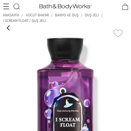
•2200₺ ve Üzeri Kargo Ücretsiz!•
*Promosyon Detayları
ANASAYFA
VÜCUT BAKIMI
BANYO VE DUŞ
DUŞ JELI
I SCREAM FLOAT / DUŞ JELI
‹
›