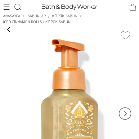
•2200₺ ve Üzeri Kargo Ücretsiz!•
*Promosyon Detayları
ANASAYFA
SABUNLAR
KÖPÜK SABUN
ICED CINNAMON ROLLS / KÖPÜK SABUN
‹
›