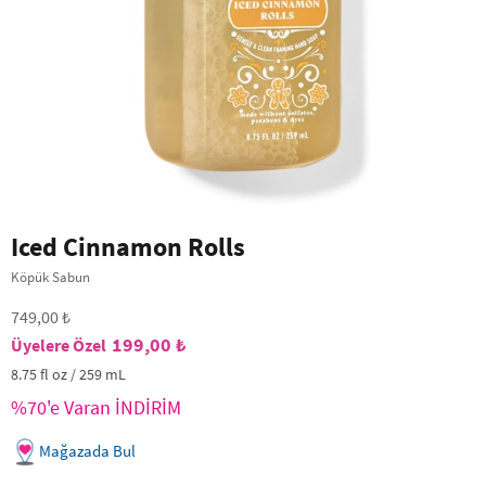
Iced Cinnamon Rolls
Köpük Sabun
749,00 ₺
199,00 ₺
8.75 fl oz / 259 mL
%70'e Varan İNDİRİM
Mağazada Bul