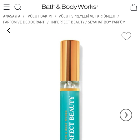
•2200₺ ve Üzeri Kargo Ücretsiz!•
*Promosyon Detayları
ANASAYFA
VÜCUT BAKIMI
VÜCUT SPREYLERI VE PARFÜMLER
PARFÜM VE DEODORANT
IMPERFECT BEAUTY / SEYAHAT BOY PARFÜM
‹
›