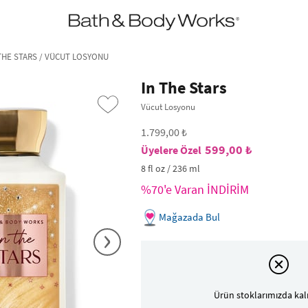
•2200₺ ve Üzeri Kargo Ücretsiz!•
*Promosyon Detayları
THE STARS / VÜCUT LOSYONU
In The Stars
Vücut Losyonu
1.799,00 ₺
599,00 ₺
8 fl oz / 236 ml
%70'e Varan İNDİRİM
Mağazada Bul
›
Ürün stoklarımızda kal