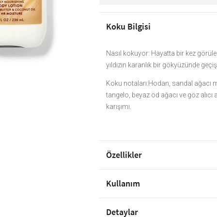
Koku Bilgisi
Nasıl kokuyor: Hayatta bir kez görüle
yıldızın karanlık bir gökyüzünde geçi
Koku notaları:Hodan, sandal ağacı mi
tangelo, beyaz öd ağacı ve göz alıcı am
karışımı.
Özellikler
Kullanım
Detaylar