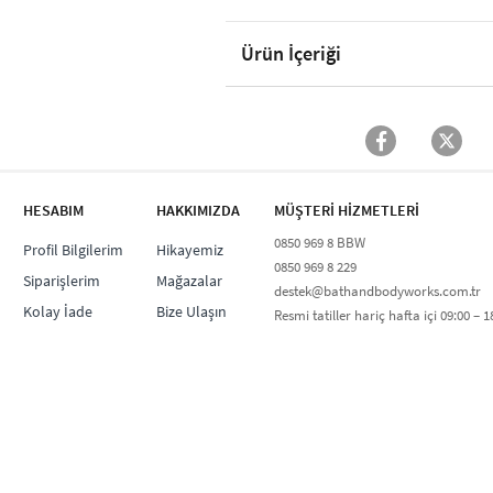
Ürün İçeriği
HESABIM
HAKKIMIZDA
MÜŞTERİ HİZMETLERİ​
0850 969 8 BBW​
Profil Bilgilerim
Hikayemiz
0850 969 8 229​​
Siparişlerim
Mağazalar
destek@bathandbodyworks.com.tr
Kolay İade
Bize Ulaşın
Resmi tatiller hariç hafta içi 09:00 – 18