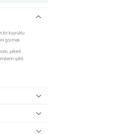
n bir kuyruklu
şini görmek.
ski, şekerli
berin ışıltılı