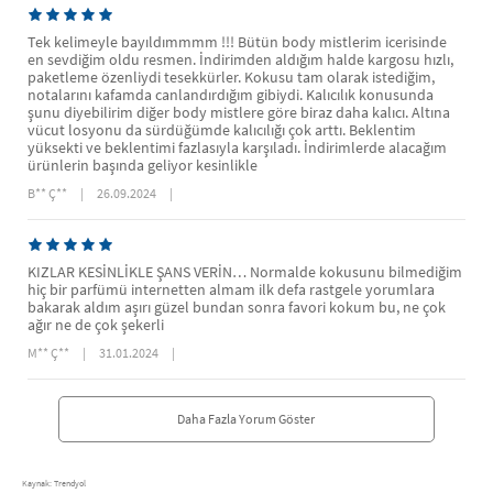
Tek kelimeyle bayıldımmmm !!! Bütün body mistlerim icerisinde
en sevdiğim oldu resmen. İndirimden aldığım halde kargosu hızlı,
paketleme özenliydi tesekkürler. Kokusu tam olarak istediğim,
notalarını kafamda canlandırdığım gibiydi. Kalıcılık konusunda
şunu diyebilirim diğer body mistlere göre biraz daha kalıcı. Altına
vücut losyonu da sürdüğümde kalıcılığı çok arttı. Beklentim
yüksekti ve beklentimi fazlasıyla karşıladı. İndirimlerde alacağım
ürünlerin başında geliyor kesinlikle
B** Ç**
|
26.09.2024
|
KIZLAR KESİNLİKLE ŞANS VERİN… Normalde kokusunu bilmediğim
hiç bir parfümü internetten almam ilk defa rastgele yorumlara
bakarak aldım aşırı güzel bundan sonra favori kokum bu, ne çok
ağır ne de çok şekerli
M** Ç**
|
31.01.2024
|
Daha Fazla Yorum Göster
Kaynak: Trendyol