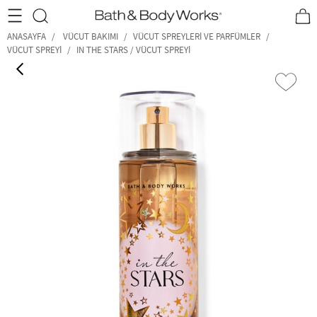
•2200₺ ve Üzeri Kargo Ücretsiz!•
*Promosyon Detayları
ANASAYFA
VÜCUT BAKIMI
VÜCUT SPREYLERI VE PARFÜMLER
VÜCUT SPREYI
IN THE STARS / VÜCUT SPREYI
‹
›