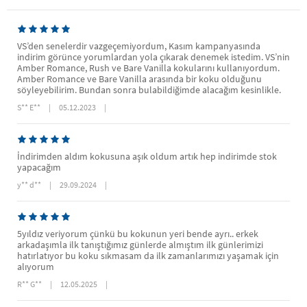
VS’den senelerdir vazgeçemiyordum, Kasım kampanyasında
indirim görünce yorumlardan yola çıkarak denemek istedim. VS’nin
Amber Romance, Rush ve Bare Vanilla kokularını kullanıyordum.
Amber Romance ve Bare Vanilla arasında bir koku olduğunu
söyleyebilirim. Bundan sonra bulabildiğimde alacağım kesinlikle.
S** E**
|
05.12.2023
|
İndirimden aldım kokusuna aşık oldum artık hep indirimde stok
yapacağım
y** d**
|
29.09.2024
|
5yıldız veriyorum çünkü bu kokunun yeri bende ayrı.. erkek
arkadaşımla ilk tanıştığımız günlerde almıştım ilk günlerimizi
hatırlatıyor bu koku sıkmasam da ilk zamanlarımızı yaşamak için
alıyorum
R** G**
|
12.05.2025
|