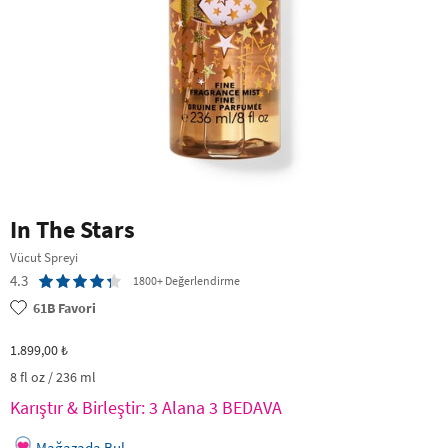
In The Stars
Vücut Spreyi
4.3
1800+ Değerlendirme
61B
Favori
1.899,00 ₺
8 fl oz / 236 ml
Karıştır & Birleştir: 3 Alana 3 BEDAVA
Mağazada Bul