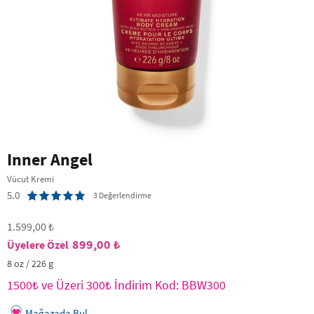
Inner Angel
Vücut Kremi
5.0
3 Değerlendirme
1.599,00 ₺
899,00 ₺
8 oz / 226 g
1500₺ ve Üzeri 300₺ İndirim Kod: BBW300
Mağazada Bul