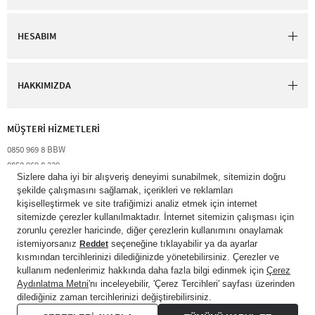
HESABIM
HAKKIMIZDA
MÜŞTERİ HİZMETLERİ​
0850 969 8 BBW​
0850 969 8 229​​
destek@bathandbodyworks.com.tr
Resmi tatiller hariç hafta içi 09:00 – 18:00 saatleri arası​
© 2026 Bath & Body Works Direct Inc. Shaya Mağazacılık A.Ş. Franchise
lisansı aracılığıyla işletilen ticari markasıdır. Her hakkı saklıdır.
© Bath & Body Works.
All Rights Reserved.