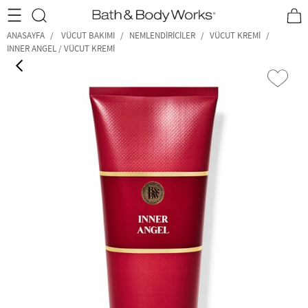
•2200₺ ve Üzeri Kargo Ücretsiz!•
*Promosyon Detayları
ANASAYFA
VÜCUT BAKIMI
NEMLENDIRICILER
VÜCUT KREMI
INNER ANGEL / VÜCUT KREMI
‹
›