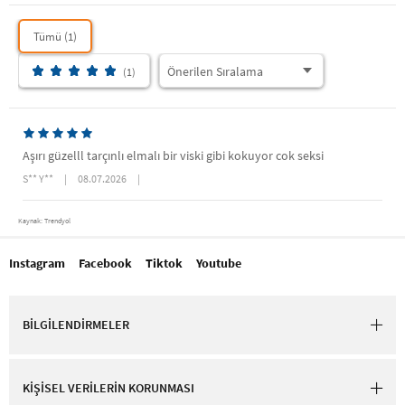
Tümü (1)
(1)
Aşırı güzelll tarçınlı elmalı bir viski gibi kokuyor cok seksi
S** Y**
|
08.07.2026
|
Kaynak: Trendyol
Instagram
Facebook
Tiktok
Youtube
BİLGİLENDİRMELER
KİŞİSEL VERİLERİN KORUNMASI