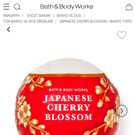
•2200₺ ve Üzeri Kargo Ücretsiz!•
*Promosyon Detayları
ANASAYFA
VÜCUT BAKIMI
BANYO VE DUŞ
TÜM BANYO VE DUŞ ÜRÜNLERI
JAPANESE CHERRY BLOSSOM / BANYO TOPU
‹
›