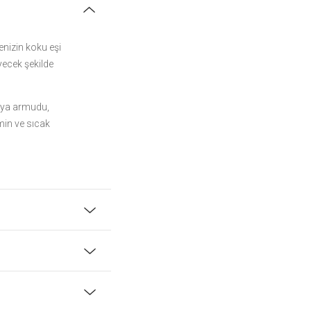
enizin koku eşi
yecek şekilde
Asya armudu,
min ve sıcak