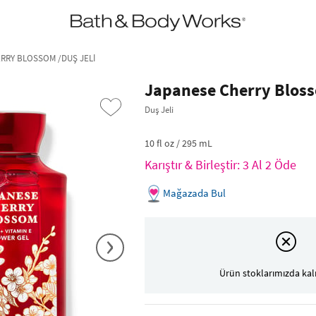
•2200₺ ve Üzeri Kargo Ücretsiz!•
*Promosyon Detayları
RRY BLOSSOM /DUŞ JELI
Japanese Cherry Blos
Duş Jeli
10 fl oz / 295 mL
Karıştır & Birleştir: 3 Al 2 Öde
Mağazada Bul
›
Ürün stoklarımızda kal