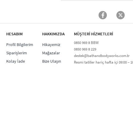
HESABIM
HAKKIMIZDA
MÜŞTERİ HİZMETLERİ​
0850 969 8 BBW​
Profil Bilgilerim
Hikayemiz
0850 969 8 229​​
Siparişlerim
Mağazalar
destek@bathandbodyworks.com.tr
Kolay İade
Bize Ulaşın
Resmi tatiller hariç hafta içi 09:00 – 18