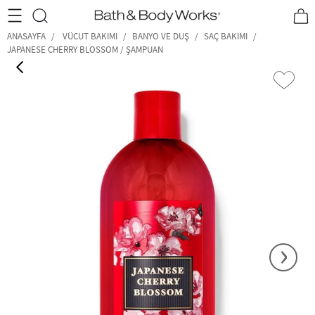
•2200₺ ve Üzeri Kargo Ücretsiz!•
*Promosyon Detayları
ANASAYFA
VÜCUT BAKIMI
BANYO VE DUŞ
SAÇ BAKIMI
JAPANESE CHERRY BLOSSOM / ŞAMPUAN
‹
›