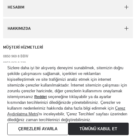
HESABIM
HAKKIMIZDA
MÜŞTERİ HİZMETLERİ​
0850 969 8 BBW​
0850 969 8 229​​
destek@bathandbodyworks.com.tr
Resmi tatiller hariç hafta içi 09:00 – 18:00 saatleri arası​
© 2026 Bath & Body Works Direct Inc. Shaya Mağazacılık A.Ş. Franchise
lisansı aracılığıyla işletilen ticari markasıdır. Her hakkı saklıdır.
© Bath & Body Works.
All Rights Reserved.