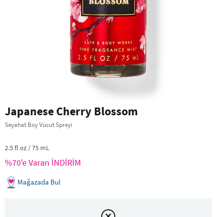
Japanese Cherry Blossom
Seyahat Boy Vücut Spreyi
2.5 fl oz / 75 mL
%70'e Varan İNDİRİM
Mağazada Bul