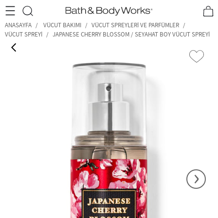
•2200₺ ve Üzeri Kargo Ücretsiz!•
*Promosyon Detayları
ANASAYFA
VÜCUT BAKIMI
VÜCUT SPREYLERI VE PARFÜMLER
VÜCUT SPREYI
JAPANESE CHERRY BLOSSOM / SEYAHAT BOY VÜCUT SPREYI
‹
›