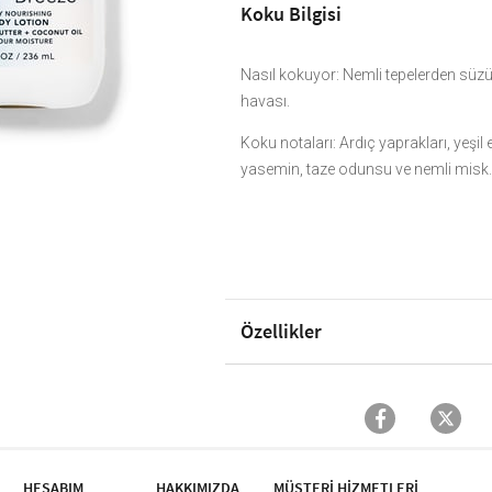
Koku Bilgisi
Nasıl kokuyor: Nemli tepelerden süzü
havası.
Koku notaları: Ardıç yaprakları, yeşil
yasemin, taze odunsu ve nemli misk
Özellikler
HESABIM
HAKKIMIZDA
MÜŞTERİ HİZMETLERİ​