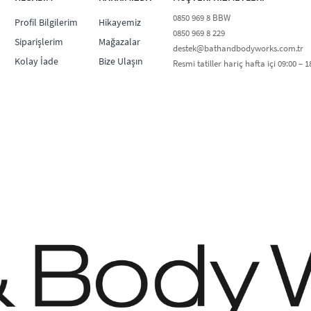
0850 969 8 BBW​
Profil Bilgilerim
Hikayemiz
0850 969 8 229​​
Siparişlerim
Mağazalar
destek@bathandbodyworks.com.tr
Kolay İade
Bize Ulaşın
Resmi tatiller hariç hafta içi 09:00 – 18