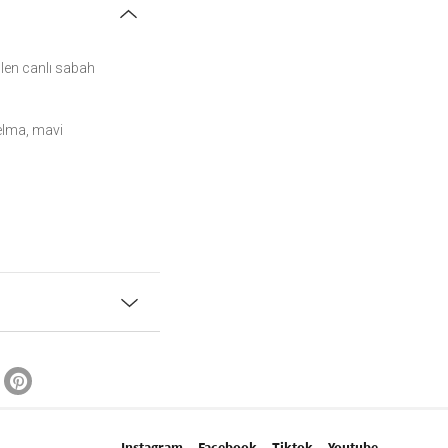
len canlı sabah
 elma, mavi
.
Instagram
Facebook
Tiktok
Youtube