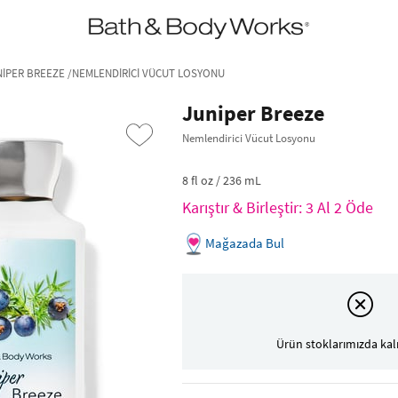
•2200₺ ve Üzeri Kargo Ücretsiz!•
*Promosyon Detayları
NIPER BREEZE /NEMLENDIRICI VÜCUT LOSYONU
Juniper Breeze
Nemlendirici Vücut Losyonu
8 fl oz / 236 mL
Karıştır & Birleştir: 3 Al 2 Öde
Mağazada Bul
›
Ürün stoklarımızda kal