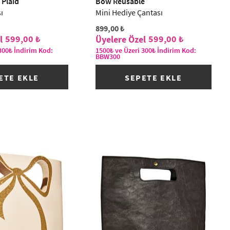
 Plaid
Bow Reusable
ı
Mini Hediye Çantası
899,00 ₺
599,00 ₺
599,00 ₺
300₺ İndirim Kod:
1500₺ ve Üzeri 300₺ İndirim Kod:
BBW300
ETE EKLE
SEPETE EKLE