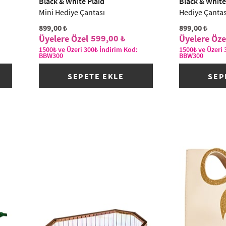
Black & White Plaid
Black & White
Mini Hediye Çantası
Hediye Çantas
899,00 ₺
899,00 ₺
599,00 ₺
1500₺ ve Üzeri 300₺ İndirim Kod:
1500₺ ve Üzeri 
BBW300
BBW300
SEPETE EKLE
SEP