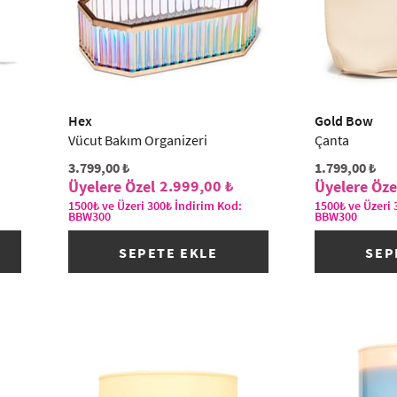
Hex
Gold Bow
Vücut Bakım Organizeri
Çanta
3.799,00 ₺
1.799,00 ₺
2.999,00 ₺
1500₺ ve Üzeri 300₺ İndirim Kod:
1500₺ ve Üzeri 
BBW300
BBW300
SEPETE EKLE
SEP