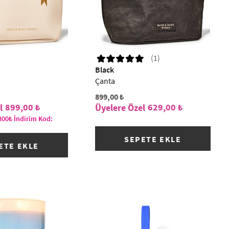
(1)
Black
Çanta
899,00 ₺
899,00 ₺
629,00 ₺
300₺ İndirim Kod:
SEPETE EKLE
ETE EKLE