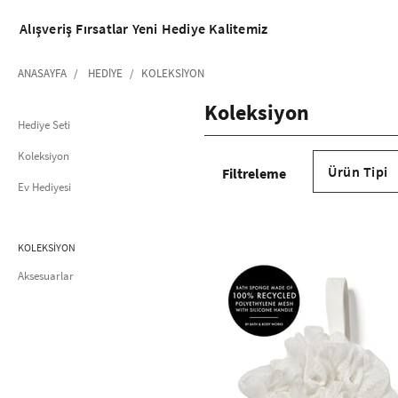
Alışveriş
Fırsatlar
Yeni
Hediye
Kalitemiz
ANASAYFA
HEDIYE
KOLEKSIYON
Koleksiyon
Hediye Seti
Koleksiyon
Ürün Tipi
Ev Hediyesi
KOLEKSİYON
Aksesuarlar