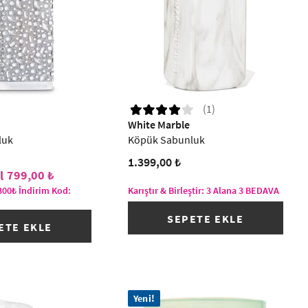
(1)
White Marble
luk
Köpük Sabunluk
1.399,00 ₺
799,00 ₺
300₺ İndirim Kod:
Karıştır & Birleştir: 3 Alana 3 BEDAVA
SEPETE EKLE
ETE EKLE
Yeni!