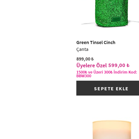
Green Tinsel Cinch
Çanta
899,00 ₺
599,00 ₺
1500₺ ve Üzeri 300₺ İndirim Kod:
BBW300
SEPETE EKLE