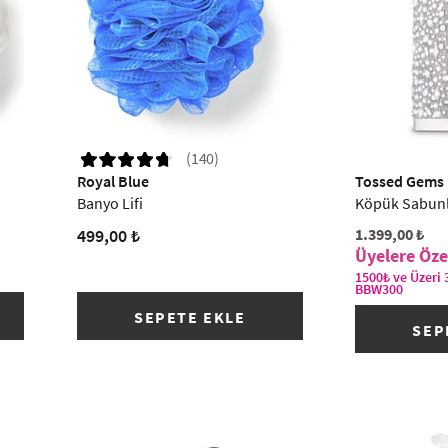
(140)
Royal Blue
Tossed Gems
Banyo Lifi
Köpük Sabun
499,00 ₺
1.399,00 ₺
1500₺ ve Üzeri 
BBW300
SEPETE EKLE
SEP