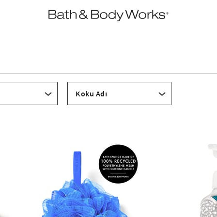
•2200₺ ve Üzeri Kargo Ücretsiz!•
*Promosyon Detayları
Koku Adı