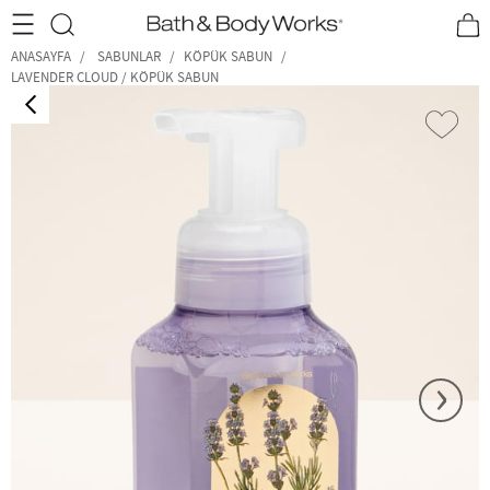
•2200₺ ve Üzeri Kargo Ücretsiz!•
*Promosyon Detayları
ANASAYFA
SABUNLAR
KÖPÜK SABUN
LAVENDER CLOUD / KÖPÜK SABUN
‹
›