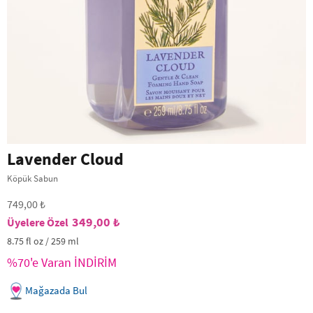
Lavender Cloud
Köpük Sabun
749,00 ₺
349,00 ₺
8.75 fl oz / 259 ml
%70'e Varan İNDİRİM
Mağazada Bul