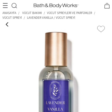
•2200₺ ve Üzeri Kargo Ücretsiz!•
*Promosyon Detayları
ANASAYFA
VÜCUT BAKIMI
VÜCUT SPREYLERI VE PARFÜMLER
VÜCUT SPREYI
LAVENDER VANILLA / VÜCUT SPREYI
‹
›