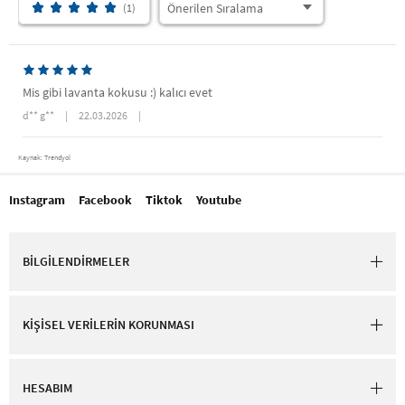
(1)
Mis gibi lavanta kokusu :) kalıcı evet
d** g**
|
22.03.2026
|
Kaynak: Trendyol
Instagram
Facebook
Tiktok
Youtube
BİLGİLENDİRMELER
KİŞİSEL VERİLERİN KORUNMASI
HESABIM