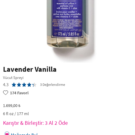
Lavender Vanilla
Vücut Spreyi
4.3
3 Değerlendirme
174
Favori
1.699,00 ₺
6 fl oz / 177 ml
Karıştır & Birleştir: 3 Al 2 Öde
Mağazada Bul