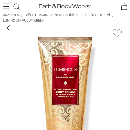
•2200₺ ve Üzeri Kargo Ücretsiz!•
*Promosyon Detayları
ANASAYFA
VÜCUT BAKIMI
NEMLENDIRICILER
VÜCUT KREMI
LUMINOUS/ VÜCUT KREMI
‹
›