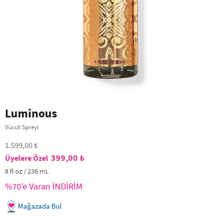
Luminous
Vücut Spreyi
1.599,00 ₺
399,00 ₺
8 fl oz / 236 mL
%70'e Varan İNDİRİM
Mağazada Bul