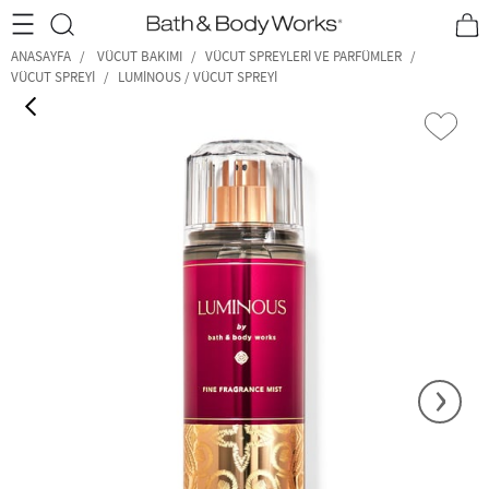
•2200₺ ve Üzeri Kargo Ücretsiz!•
*Promosyon Detayları
ANASAYFA
VÜCUT BAKIMI
VÜCUT SPREYLERI VE PARFÜMLER
VÜCUT SPREYI
LUMINOUS / VÜCUT SPREYI
‹
›