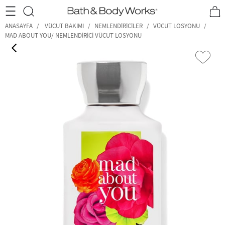
•2200₺ ve Üzeri Kargo Ücretsiz!•
*Promosyon Detayları
ANASAYFA
VÜCUT BAKIMI
NEMLENDIRICILER
VÜCUT LOSYONU
MAD ABOUT YOU/ NEMLENDIRICI VÜCUT LOSYONU
‹
›