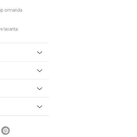
yip ormanda
ve lavanta.