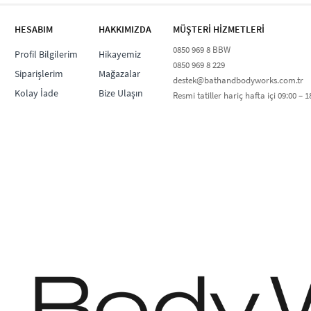
HESABIM
HAKKIMIZDA
MÜŞTERİ HİZMETLERİ​
0850 969 8 BBW​
Profil Bilgilerim
Hikayemiz
0850 969 8 229​​
Siparişlerim
Mağazalar
destek@bathandbodyworks.com.tr
Kolay İade
Bize Ulaşın
Resmi tatiller hariç hafta içi 09:00 – 18