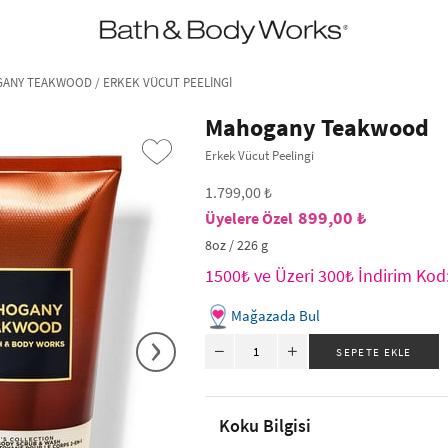
•2200₺ ve Üzeri Kargo Ücretsiz!•
*Promosyon Detayları
ANY TEAKWOOD / ERKEK VÜCUT PEELINGI
Mahogany Teakwood
Erkek Vücut Peelingi
1.799,00 ₺
899,00 ₺
8oz / 226 g
1500₺ ve Üzeri 300₺ İndirim Ko
Mağazada Bul
›
Koku Bilgisi