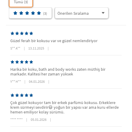
Tümü (3)
(3)
Güzel ferah bir kokusu var ve güzel nemlendiriyor
S** A**
|
13.11.2025
|
Harika bir koku, bath and body works zaten müthiş bir
markadır. Kalitesi her zaman yüksek
Y** H**
|
04.01.2026
|
Çok güzel kokuyor tam bir erkek parfümü kokusu. Erkeklere
krem sürmeyi sevdirir😃 yoğun bir yapısı var ama kuru ellerde
hemen emiliyor kolay sürümü.
**** ****
|
05.01.2026
|