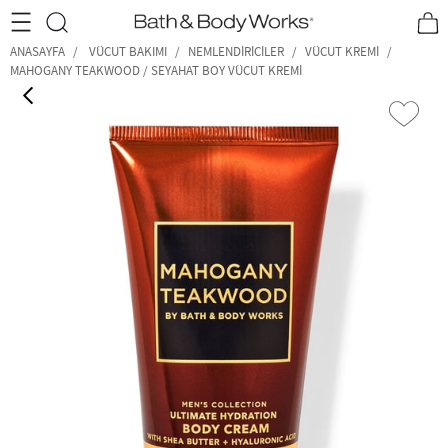
•2200₺ ve Üzeri Kargo Ücretsiz!•
*Promosyon Detayları
ANASAYFA
VÜCUT BAKIMI
NEMLENDIRICILER
VÜCUT KREMI
MAHOGANY TEAKWOOD / SEYAHAT BOY VÜCUT KREMI
‹
›