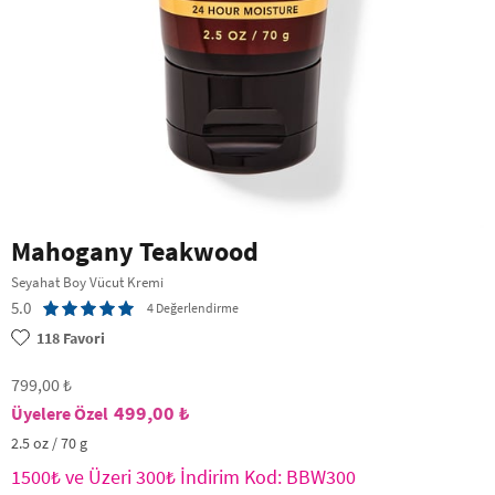
Mahogany Teakwood
Seyahat Boy Vücut Kremi
5.0
4 Değerlendirme
118
Favori
799,00 ₺
499,00 ₺
2.5 oz / 70 g
1500₺ ve Üzeri 300₺ İndirim Kod: BBW300