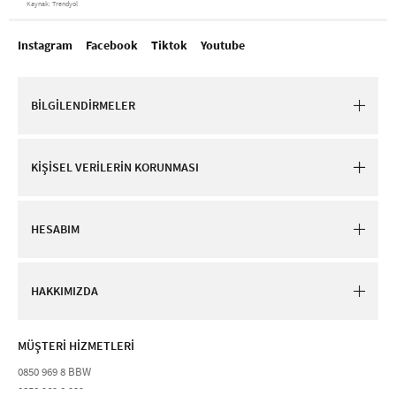
Kaynak: Trendyol
Instagram
Facebook
Tiktok
Youtube
BİLGİLENDİRMELER
KİŞİSEL VERİLERİN KORUNMASI
HESABIM
HAKKIMIZDA
MÜŞTERİ HİZMETLERİ​
0850 969 8 BBW​
0850 969 8 229​​