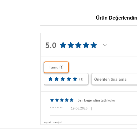
Ürün Değerlendir
5.0
Tümü (1)
(1)
Ben beğendim tatlı koku
**** ****
|
19.06.2026
|
Kaynak: Trendyol