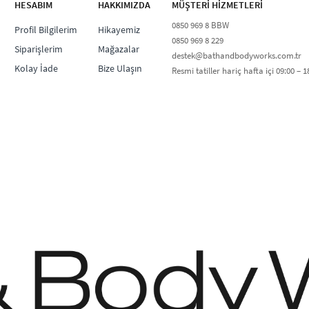
HESABIM
HAKKIMIZDA
MÜŞTERİ HİZMETLERİ​
0850 969 8 BBW​
Profil Bilgilerim
Hikayemiz
0850 969 8 229​​
Siparişlerim
Mağazalar
destek@bathandbodyworks.com.tr
Kolay İade
Bize Ulaşın
Resmi tatiller hariç hafta içi 09:00 – 18