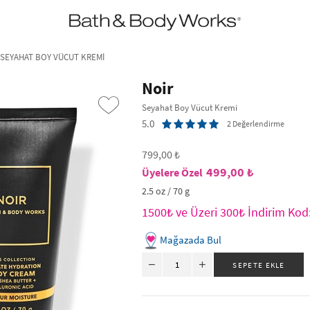
•2200₺ ve Üzeri Kargo Ücretsiz!•
*Promosyon Detayları
 SEYAHAT BOY VÜCUT KREMI
Noir
Seyahat Boy Vücut Kremi
5.0
2 Değerlendirme
799,00 ₺
499,00 ₺
2.5 oz / 70 g
1500₺ ve Üzeri 300₺ İndirim Ko
›
Mağazada Bul