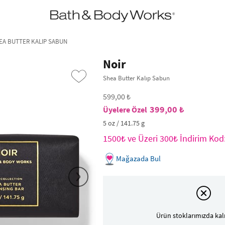
•2200₺ ve Üzeri Kargo Ücretsiz!•
*Promosyon Detayları
HEA BUTTER KALIP SABUN
Noir
Shea Butter Kalıp Sabun
599,00 ₺
399,00 ₺
5 oz / 141.75 g
1500₺ ve Üzeri 300₺ İndirim Ko
Mağazada Bul
›
Ürün stoklarımızda kal