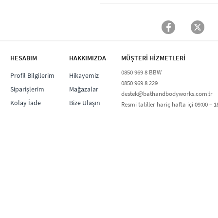
HESABIM
HAKKIMIZDA
MÜŞTERİ HİZMETLERİ​
0850 969 8 BBW​
Profil Bilgilerim
Hikayemiz
0850 969 8 229​​
Siparişlerim
Mağazalar
destek@bathandbodyworks.com.tr
Kolay İade
Bize Ulaşın
Resmi tatiller hariç hafta içi 09:00 – 18