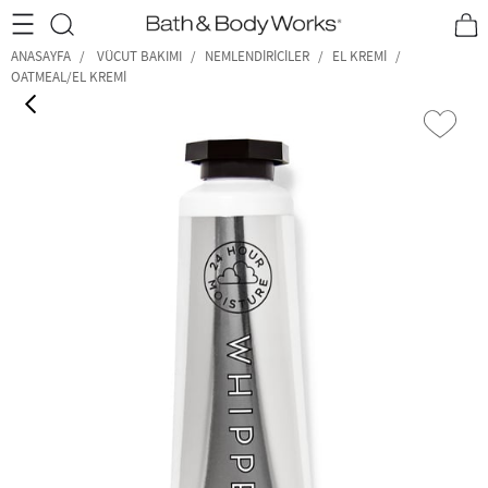
•2200₺ ve Üzeri Kargo Ücretsiz!•
*Promosyon Detayları
ANASAYFA
VÜCUT BAKIMI
NEMLENDIRICILER
EL KREMI
OATMEAL/EL KREMI
‹
›