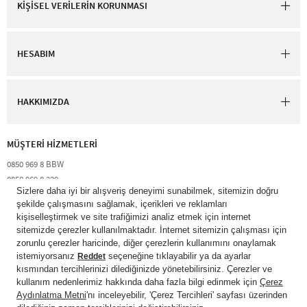
KİŞİSEL VERİLERİN KORUNMASI
HESABIM
HAKKIMIZDA
MÜŞTERİ HİZMETLERİ​
0850 969 8 BBW​
0850 969 8 229​​
destek@bathandbodyworks.com.tr
Resmi tatiller hariç hafta içi 09:00 – 18:00 saatleri arası​
© 2026 Bath & Body Works Direct Inc. Shaya Mağazacılık A.Ş. Franchise
lisansı aracılığıyla işletilen ticari markasıdır. Her hakkı saklıdır.