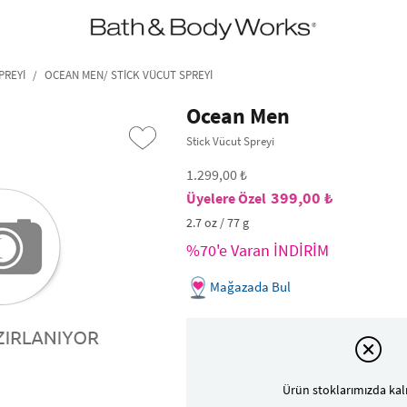
•2200₺ ve Üzeri Kargo Ücretsiz!•
*Promosyon Detayları
PREYI
OCEAN MEN/ STICK VÜCUT SPREYI
Ocean Men
Stick Vücut Spreyi
1.299,00 ₺
399,00 ₺
2.7 oz / 77 g
%70'e Varan İNDİRİM
›
Mağazada Bul
Ürün stoklarımızda kal