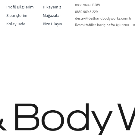
0850 969 8 BBW​
Profil Bilgilerim
Hikayemiz
0850 969 8 229​​
Siparişlerim
Mağazalar
destek@bathandbodyworks.com.tr
Kolay İade
Bize Ulaşın
Resmi tatiller hariç hafta içi 09:00 – 18