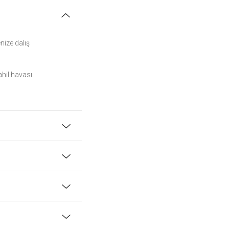
enize dalış
ahil havası.