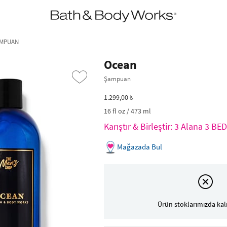
•2200₺ ve Üzeri Kargo Ücretsiz!•
*Promosyon Detayları
AMPUAN
Ocean
Şampuan
1.299,00 ₺
16 fl oz / 473 ml
Karıştır & Birleştir: 3 Alana 3 B
Mağazada Bul
›
Ürün stoklarımızda kal