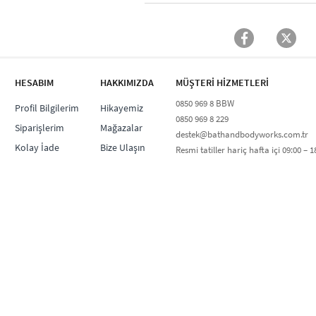
HESABIM
HAKKIMIZDA
MÜŞTERİ HİZMETLERİ​
0850 969 8 BBW​
Profil Bilgilerim
Hikayemiz
0850 969 8 229​​
Siparişlerim
Mağazalar
destek@bathandbodyworks.com.tr
Kolay İade
Bize Ulaşın
Resmi tatiller hariç hafta içi 09:00 – 18