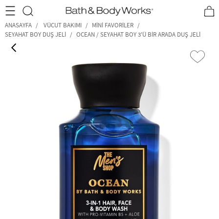
•2200₺ ve Üzeri Kargo Ücretsiz!•
*Promosyon Detayları
ANASAYFA
VÜCUT BAKIMI
MINI FAVORILER
SEYAHAT BOY DUŞ JELI
OCEAN / SEYAHAT BOY 3'Ü BIR ARADA DUŞ JELI
‹
›