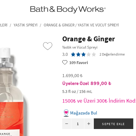
•2200₺ ve Üzeri Kargo Ücretsiz!•
*Promosyon Detayları
LERI
YASTIK SPREYI
ORANGE & GINGER / YASTIK VE VÜCUT SPREYI
Orange & Ginger
Yastık ve Vücut Spreyi
3.0
2 Değerlendirme
109
Favori
1.699,00 ₺
899,00 ₺
5.3 fl oz / 156 mL
›
1500₺ ve Üzeri 300₺ İndirim Ko
Mağazada Bul