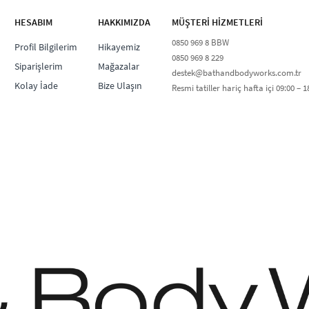
HESABIM
HAKKIMIZDA
MÜŞTERİ HİZMETLERİ​
0850 969 8 BBW​
Profil Bilgilerim
Hikayemiz
0850 969 8 229​​
Siparişlerim
Mağazalar
destek@bathandbodyworks.com.tr
Kolay İade
Bize Ulaşın
Resmi tatiller hariç hafta içi 09:00 – 18