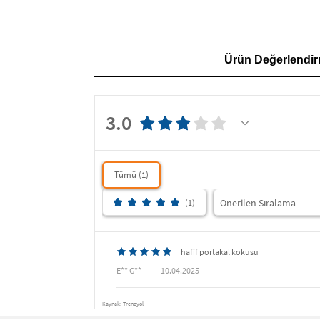
Ürün Değerlendir
3.0
Tümü (1)
(1)
hafif portakal kokusu
E** G**
|
10.04.2025
|
Kaynak: Trendyol