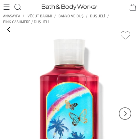
•2200₺ ve Üzeri Kargo Ücretsiz!•
*Promosyon Detayları
ANASAYFA
VÜCUT BAKIMI
BANYO VE DUŞ
DUŞ JELI
PINK CASHMERE / DUŞ JELI
‹
›