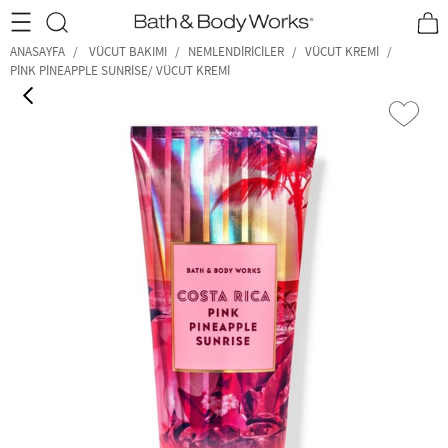
•2200₺ ve Üzeri Kargo Ücretsiz!•
*Promosyon Detayları
ANASAYFA
VÜCUT BAKIMI
NEMLENDIRICILER
VÜCUT KREMI
PINK PINEAPPLE SUNRISE/ VÜCUT KREMI
‹
›