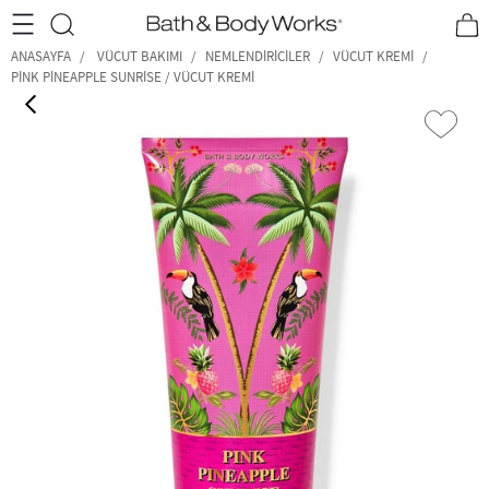
•2200₺ ve Üzeri Kargo Ücretsiz!•
*Promosyon Detayları
ANASAYFA
VÜCUT BAKIMI
NEMLENDIRICILER
VÜCUT KREMI
PINK PINEAPPLE SUNRISE / VÜCUT KREMI
‹
›