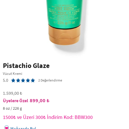
Pistachio Glaze
Vücut Kremi
5.0
2 Değerlendirme
1.599,00 ₺
899,00 ₺
8 oz / 226 g
1500₺ ve Üzeri 300₺ İndirim Kod: BBW300
Mağazada Bul