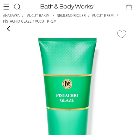
•2200₺ ve Üzeri Kargo Ücretsiz!•
*Promosyon Detayları
ANASAYFA
VÜCUT BAKIMI
NEMLENDIRICILER
VÜCUT KREMI
PISTACHIO GLAZE / VÜCUT KREMI
‹
›