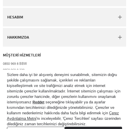
HESABIM
HAKKIMIZDA
MÜŞTERİ HİZMETLERİ​
0850 969 8 BBW​
0850 969 8 229​​
destek@bathandbodyworks.com.tr
Resmi tatiller hariç hafta içi 09:00 – 18:00 saatleri arası​
© 2026 Bath & Body Works Direct Inc. Shaya Mağazacılık A.Ş. Franchise
lisansı aracılığıyla işletilen ticari markasıdır. Her hakkı saklıdır.
© Bath & Body Works.
All Rights Reserved.