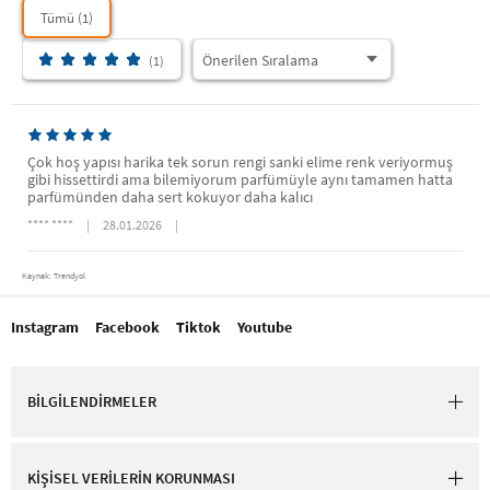
Tümü (1)
(1)
Çok hoş yapısı harika tek sorun rengi sanki elime renk veriyormuş
gibi hissettirdi ama bilemiyorum parfümüyle aynı tamamen hatta
parfümünden daha sert kokuyor daha kalıcı
**** ****
|
28.01.2026
|
Kaynak: Trendyol
Instagram
Facebook
Tiktok
Youtube
BİLGİLENDİRMELER
KİŞİSEL VERİLERİN KORUNMASI