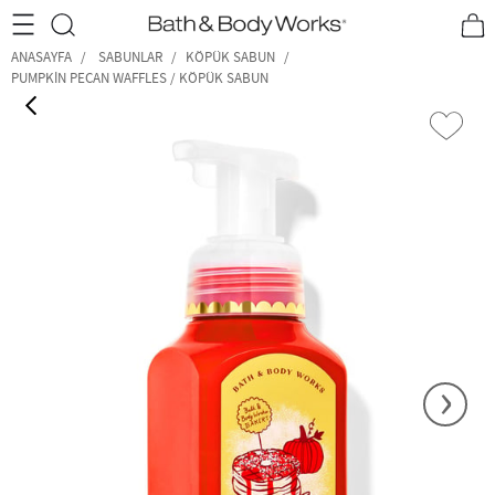
•2200₺ ve Üzeri Kargo Ücretsiz!•
*Promosyon Detayları
ANASAYFA
SABUNLAR
KÖPÜK SABUN
PUMPKIN PECAN WAFFLES / KÖPÜK SABUN
‹
›