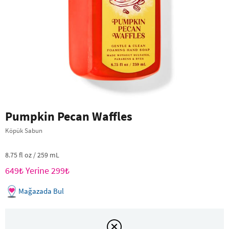
Pumpkin Pecan Waffles
Köpük Sabun
8.75 fl oz / 259 mL
649₺ Yerine 299₺
Mağazada Bul