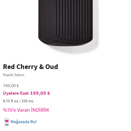
Red Cherry & Oud
Köpük Sabun
749,00 ₺
199,00 ₺
8.75 fl oz / 259 mL
%70'e Varan İNDİRİM
Mağazada Bul