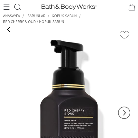
•2200₺ ve Üzeri Kargo Ücretsiz!•
*Promosyon Detayları
ANASAYFA
SABUNLAR
KÖPÜK SABUN
RED CHERRY & OUD / KÖPÜK SABUN
‹
›