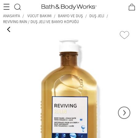
•2200₺ ve Üzeri Kargo Ücretsiz!•
*Promosyon Detayları
ANASAYFA
VÜCUT BAKIMI
BANYO VE DUŞ
DUŞ JELI
REVIVING RAIN / DUŞ JELI VE BANYO KÖPÜĞÜ
‹
›