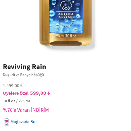
Reviving Rain
Duş Jeli ve Banyo Köpüğü
1.499,00 ₺
599,00 ₺
10 fl oz / 295 mL
%70'e Varan İNDİRİM
Mağazada Bul