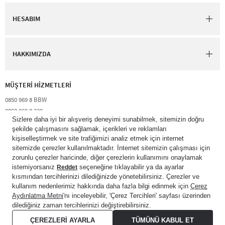
HESABIM
HAKKIMIZDA
MÜŞTERİ HİZMETLERİ​
0850 969 8 BBW​
0850 969 8 229​​
destek@bathandbodyworks.com.tr
Resmi tatiller hariç hafta içi 09:00 – 18:00 saatleri arası​
© 2026 Bath & Body Works Direct Inc. Shaya Mağazacılık A.Ş. Franchise
lisansı aracılığıyla işletilen ticari markasıdır. Her hakkı saklıdır.
© Bath & Body Works.
All Rights Reserved.