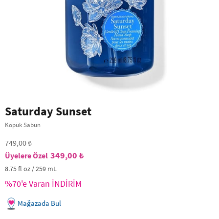
Saturday Sunset
Köpük Sabun
749,00 ₺
349,00 ₺
8.75 fl oz / 259 mL
%70'e Varan İNDİRİM
Mağazada Bul