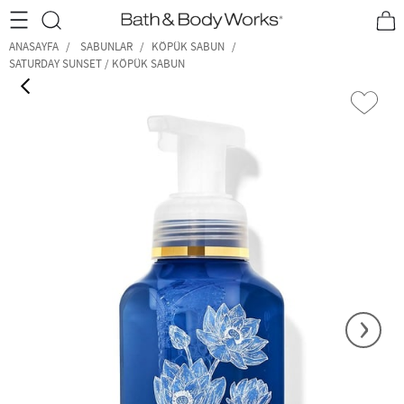
•2200₺ ve Üzeri Kargo Ücretsiz!•
*Promosyon Detayları
ANASAYFA
SABUNLAR
KÖPÜK SABUN
SATURDAY SUNSET / KÖPÜK SABUN
‹
›