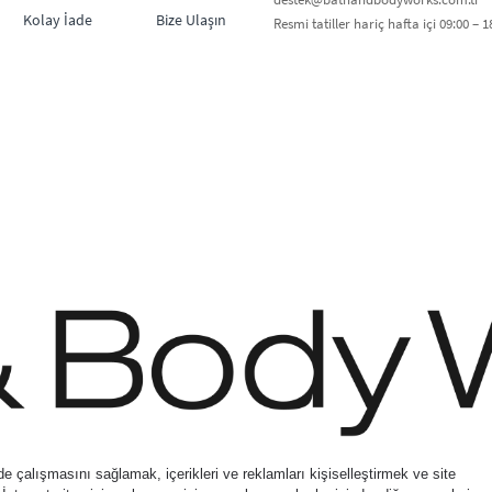
Kolay İade
Bize Ulaşın
Resmi tatiller hariç hafta içi 09:00 – 18
irect Inc. Shaya Mağazacılık A.Ş. Franchise lisansı aracılığıyla işletilen ticari mark