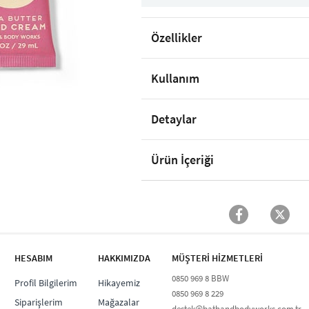
Özellikler
Kullanım
Detaylar
Ürün İçeriği
HESABIM
HAKKIMIZDA
MÜŞTERİ HİZMETLERİ​
0850 969 8 BBW​
Profil Bilgilerim
Hikayemiz
0850 969 8 229​​
Siparişlerim
Mağazalar
destek@bathandbodyworks.com.tr