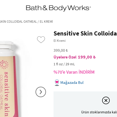
•2200₺ ve Üzeri Kargo Ücretsiz!•
*Promosyon Detayları
SKIN COLLOIDAL OATMEAL / EL KREMI
Sensitive Skin Colloid
El Kremi
399,00 ₺
199,00 ₺
1 fl oz / 29 mL
%70'e Varan İNDİRİM
Mağazada Bul
›
Ürün stoklarımızda kal