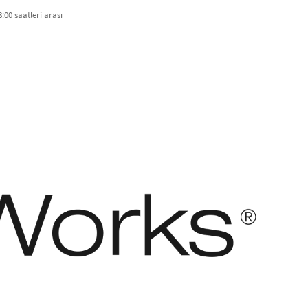
:00 saatleri arası​
asıdır. Her hakkı saklıdır.