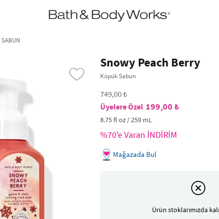
•2200₺ ve Üzeri Kargo Ücretsiz!•
*Promosyon Detayları
K SABUN
Snowy Peach Berry
Köpük Sabun
749,00 ₺
199,00 ₺
8.75 fl oz / 259 mL
%70'e Varan İNDİRİM
Mağazada Bul
›
Ürün stoklarımızda kal