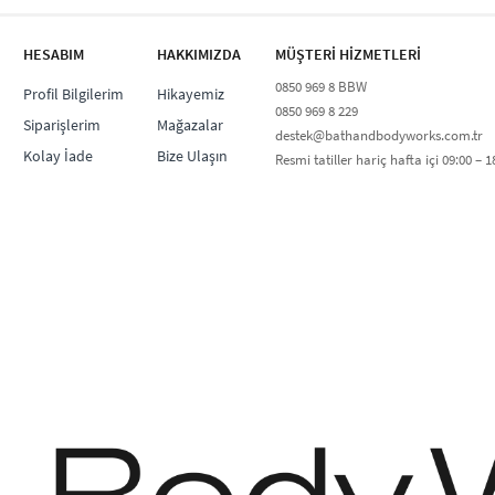
HESABIM
HAKKIMIZDA
MÜŞTERİ HİZMETLERİ​
0850 969 8 BBW​
Profil Bilgilerim
Hikayemiz
0850 969 8 229​​
Siparişlerim
Mağazalar
destek@bathandbodyworks.com.tr
Kolay İade
Bize Ulaşın
Resmi tatiller hariç hafta içi 09:00 – 18