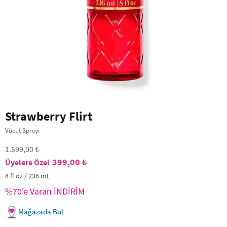
Strawberry Flirt
Vücut Spreyi
1.599,00 ₺
399,00 ₺
8 fl oz / 236 mL
%70'e Varan İNDİRİM
Mağazada Bul