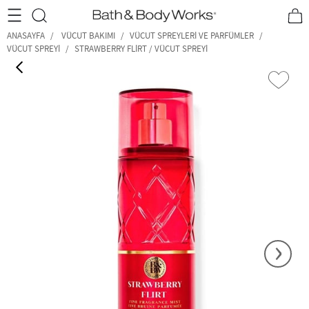
•2200₺ ve Üzeri Kargo Ücretsiz!•
*Promosyon Detayları
ANASAYFA
VÜCUT BAKIMI
VÜCUT SPREYLERI VE PARFÜMLER
VÜCUT SPREYI
STRAWBERRY FLIRT / VÜCUT SPREYI
‹
›