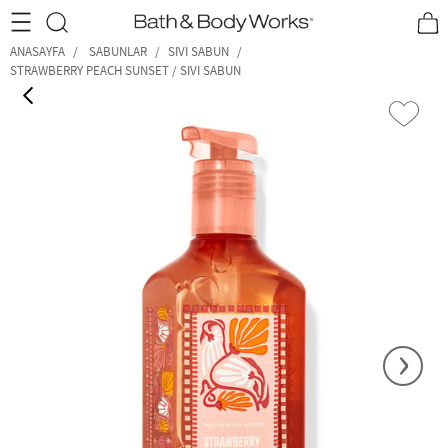
•2200₺ ve Üzeri Kargo Ücretsiz!•
*Promosyon Detayları
ANASAYFA
SABUNLAR
SIVI SABUN
STRAWBERRY PEACH SUNSET / SIVI SABUN
‹
›