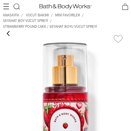
•2200₺ ve Üzeri Kargo Ücretsiz!•
*Promosyon Detayları
ANASAYFA
VÜCUT BAKIMI
MINI FAVORILER
SEYAHAT BOY VÜCUT SPREYI
STRAWBERRY POUND CAKE / SEYAHAT BOYU VÜCUT SPREYI
‹
›