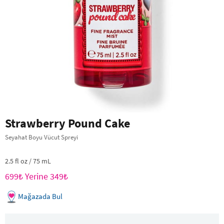
Strawberry Pound Cake
Seyahat Boyu Vücut Spreyi
2.5 fl oz / 75 mL
699₺ Yerine 349₺
Mağazada Bul