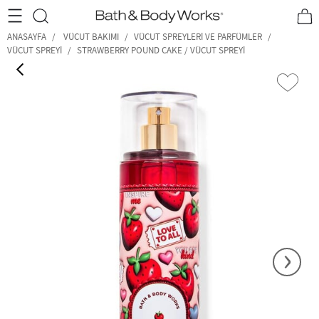
•2200₺ ve Üzeri Kargo Ücretsiz!•
*Promosyon Detayları
ANASAYFA
VÜCUT BAKIMI
VÜCUT SPREYLERI VE PARFÜMLER
VÜCUT SPREYI
STRAWBERRY POUND CAKE / VÜCUT SPREYI
‹
›