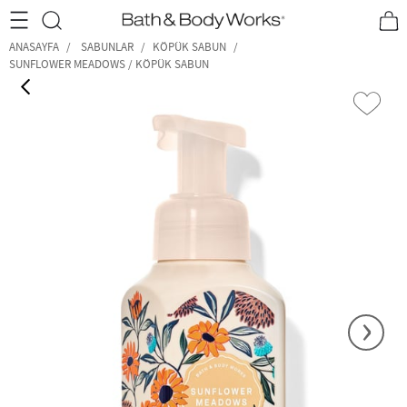
•2200₺ ve Üzeri Kargo Ücretsiz!•
*Promosyon Detayları
ANASAYFA
SABUNLAR
KÖPÜK SABUN
SUNFLOWER MEADOWS / KÖPÜK SABUN
‹
›