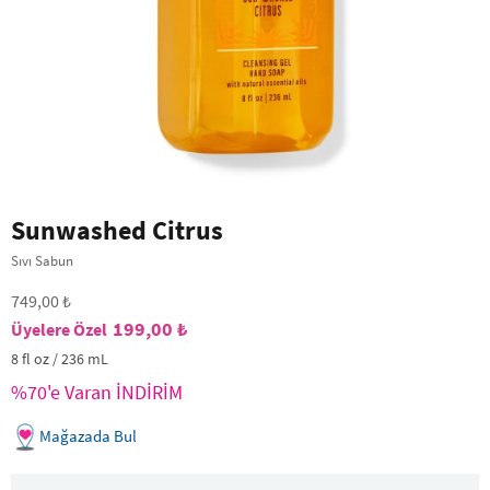
Sunwashed Citrus
Sıvı Sabun
749,00 ₺
199,00 ₺
8 fl oz / 236 mL
%70'e Varan İNDİRİM
Mağazada Bul