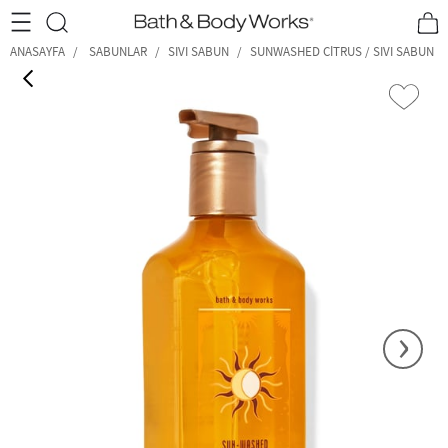
•2200₺ ve Üzeri Kargo Ücretsiz!•
*Promosyon Detayları
ANASAYFA
SABUNLAR
SIVI SABUN
SUNWASHED CITRUS / SIVI SABUN
‹
›