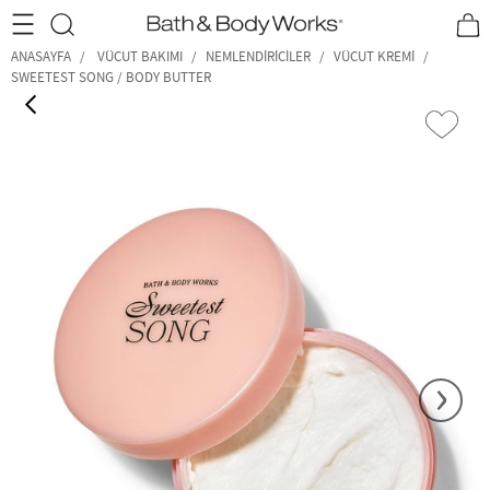
•2200₺ ve Üzeri Kargo Ücretsiz!•
*Promosyon Detayları
ANASAYFA
VÜCUT BAKIMI
NEMLENDIRICILER
VÜCUT KREMI
SWEETEST SONG / BODY BUTTER
‹
›