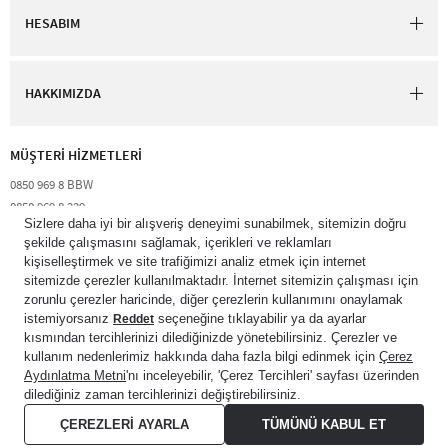
HESABIM
HAKKIMIZDA
MÜŞTERİ HİZMETLERİ​
0850 969 8 BBW​
0850 969 8 229​​
destek@bathandbodyworks.com.tr
Resmi tatiller hariç hafta içi 09:00 – 18:00 saatleri arası​
© 2026 Bath & Body Works Direct Inc. Shaya Mağazacılık A.Ş. Franchise
lisansı aracılığıyla işletilen ticari markasıdır. Her hakkı saklıdır.
© Bath & Body Works.
All Rights Reserved.