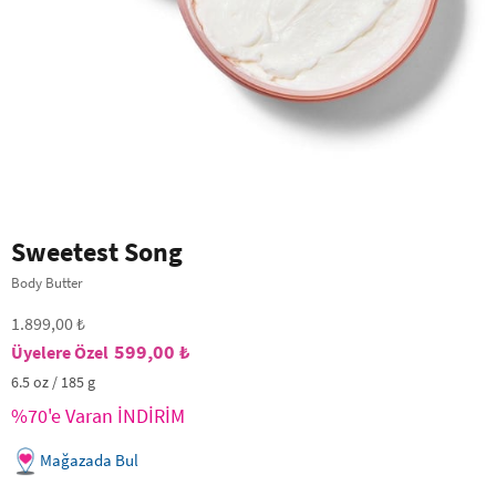
Sweetest Song
Body Butter
1.899,00 ₺
599,00 ₺
6.5 oz / 185 g
%70'e Varan İNDİRİM
Mağazada Bul