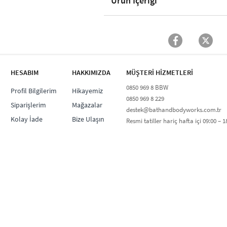
Ürün İçeriği
HESABIM
HAKKIMIZDA
MÜŞTERİ HİZMETLERİ​
0850 969 8 BBW​
Profil Bilgilerim
Hikayemiz
0850 969 8 229​​
Siparişlerim
Mağazalar
destek@bathandbodyworks.com.tr
Kolay İade
Bize Ulaşın
Resmi tatiller hariç hafta içi 09:00 – 18