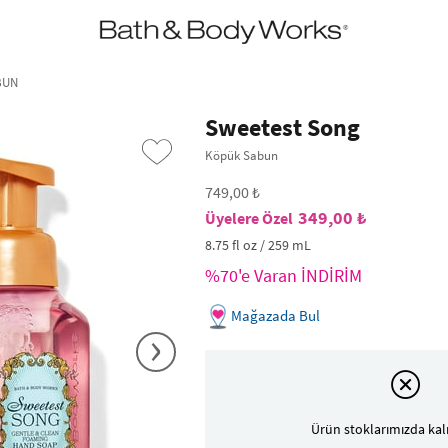
•2200₺ ve Üzeri Kargo Ücretsiz!•
*Promosyon Detayları
BUN
Sweetest Song
Köpük Sabun
749,00 ₺
349,00 ₺
8.75 fl oz / 259 mL
%70'e Varan İNDİRİM
Mağazada Bul
›
Ürün stoklarımızda kal