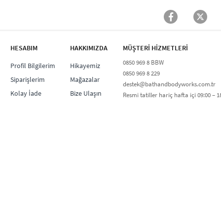
HESABIM
HAKKIMIZDA
MÜŞTERİ HİZMETLERİ​
0850 969 8 BBW​
Profil Bilgilerim
Hikayemiz
0850 969 8 229​​
Siparişlerim
Mağazalar
destek@bathandbodyworks.com.tr
Kolay İade
Bize Ulaşın
Resmi tatiller hariç hafta içi 09:00 – 18