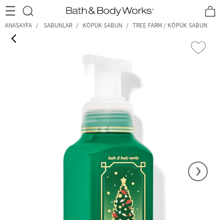
•2200₺ ve Üzeri Kargo Ücretsiz!•
*Promosyon Detayları
ANASAYFA
SABUNLAR
KÖPÜK SABUN
TREE FARM / KÖPÜK SABUN
‹
›