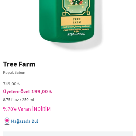
Tree Farm
Köpük Sabun
749,00 ₺
199,00 ₺
8.75 fl oz / 259 mL
%70'e Varan İNDİRİM
Mağazada Bul