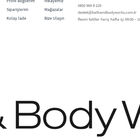
Profil Bilgilerim
Hikayemiz
0850 969 8 229​​
Siparişlerim
Mağazalar
destek@bathandbodyworks.com.tr
Kolay İade
Bize Ulaşın
Resmi tatiller hariç hafta içi 09:00 – 18