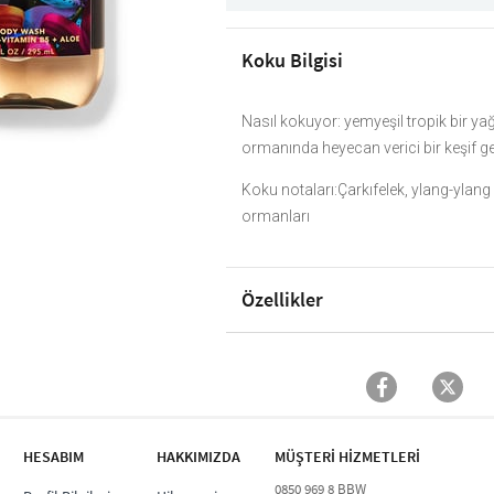
Koku Bilgisi
Nasıl kokuyor: yemyeşil tropik bir y
ormanında heyecan verici bir keşif ge
Koku notaları:Çarkıfelek, ylang-ylang
ormanları
Özellikler
HESABIM
HAKKIMIZDA
MÜŞTERİ HİZMETLERİ​
0850 969 8 BBW​