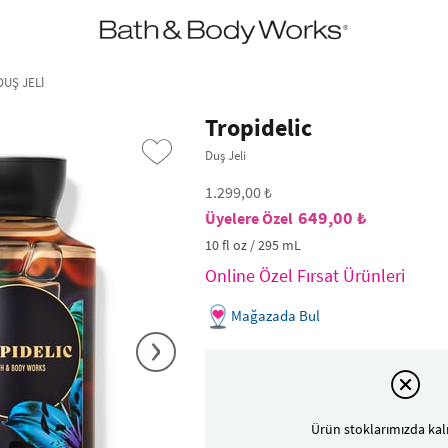
•2200₺ ve Üzeri Kargo Ücretsiz!•
*Promosyon Detayları
DUŞ JELI
Tropidelic
Duş Jeli
1.299,00 ₺
649,00 ₺
10 fl oz / 295 mL
Online Özel Fırsat Ürünleri
Mağazada Bul
›
Ürün stoklarımızda kal