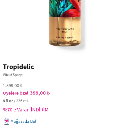
Tropidelic
Vücut Spreyi
1.599,00 ₺
399,00 ₺
8 fl oz / 236 mL
%70'e Varan İNDİRİM
Mağazada Bul