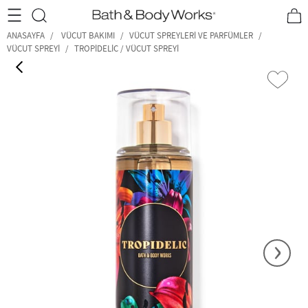
•2200₺ ve Üzeri Kargo Ücretsiz!•
*Promosyon Detayları
ANASAYFA
VÜCUT BAKIMI
VÜCUT SPREYLERI VE PARFÜMLER
VÜCUT SPREYI
TROPIDELIC / VÜCUT SPREYI
‹
›